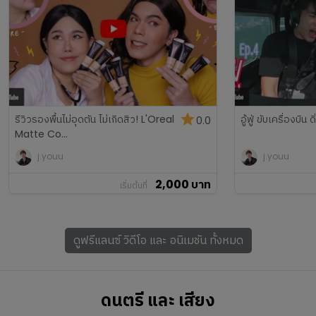
รีวิวรองพื้นไม่อุดตัน ไม่เกิดสิว! L'Oreal
อู้ฟู่ ขับเครื่องบิน ดิ
0.0
Matte Co...
j.youu
j.youu
2,000
บาท
เริ่มต้นที่
ดูฟรีแลนซ์
วิดีโอ และ อนิเมชัน
ทั้งหมด
ดนตรี และ เสียง