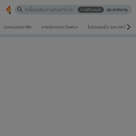
หาฟรีแลนซ์
ประกาศงาน
ออกแบบกราฟิก
การตลาดและโฆษณา
โปรแกรมมิ่ง และเทคโนโลยี