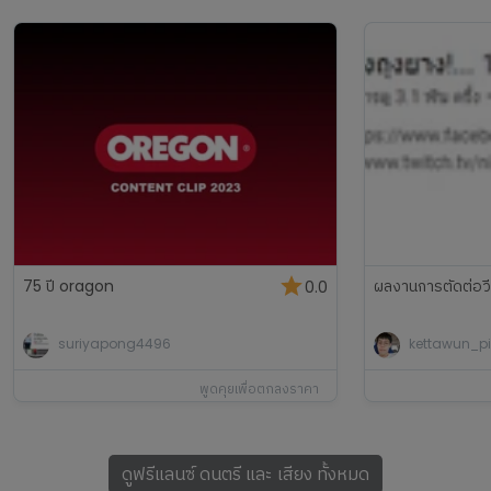
75 ปี oragon
ผลงานการตัดต่อวี
0.0
suriyapong4496
kettawun_pi
พูดคุยเพื่อตกลงราคา
ดูฟรีแลนซ์
ดนตรี และ เสียง
ทั้งหมด