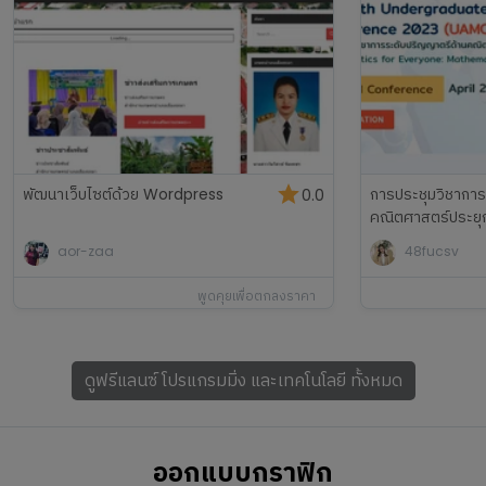
พัฒนาเว็บไซต์ด้วย Wordpress
การประชุมวิชากา
0.0
คณิตศาสตร์ประยุก
aor-zaa
48fucsv
พูดคุยเพื่อตกลงราคา
ดูฟรีแลนซ์
โปรแกรมมิ่ง และเทคโนโลยี
ทั้งหมด
ออกแบบกราฟิก