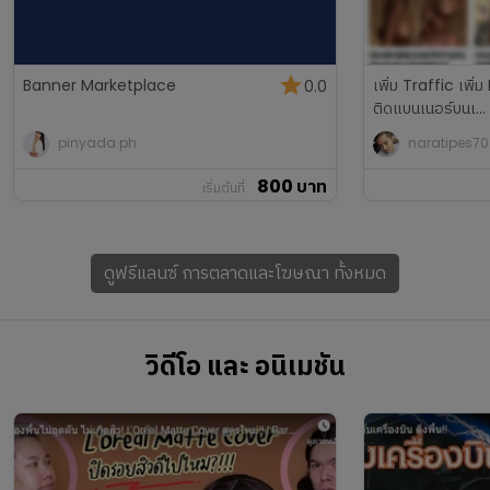
Banner Marketplace
เพิ่ม Traffic เพิ
0.0
ติดแบนเนอร์บนเ...
pinyada.ph
naratipes70
800
บาท
เริ่มต้นที่
ดูฟรีแลนซ์
การตลาดและโฆษณา
ทั้งหมด
วิดีโอ และ อนิเมชัน