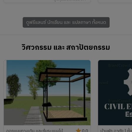
ดูฟรีแลนซ์
นักเขียน และ แปลภาษา
ทั้งหมด
วิศวกรรม และ สถาปัตยกรรม
ออกแบบทางเดิน และซุ้มระแนงไม้
บ้านพัก อาศัย 1 ชั้
0.0