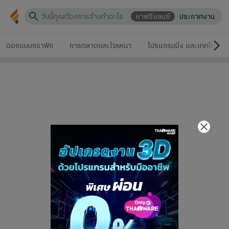
หาฟรีแลนซ์
ประกาศงาน
ออกแบบกราฟิก
การตลาดและโฆษณา
โปรแกรมมิ่ง และเทคโนโลยี