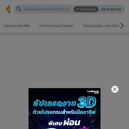
หาฟรีแลนซ์
ประกาศงาน
ออกแบบกราฟิก
การตลาดและโฆษณา
โปรแกรมมิ่ง และเทคโนโลยี