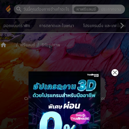
หาฟรีแลนซ์
ประกาศงาน
ออกแบบกราฟิก
การตลาดและโฆษณา
โปรแกรมมิ่ง และเทคโนโลยี
ฟรีแลนซ์
รีทัชรูปภาพ
kettawun_pinyai
Creative, Writing, Video and Photo Editor
0.0