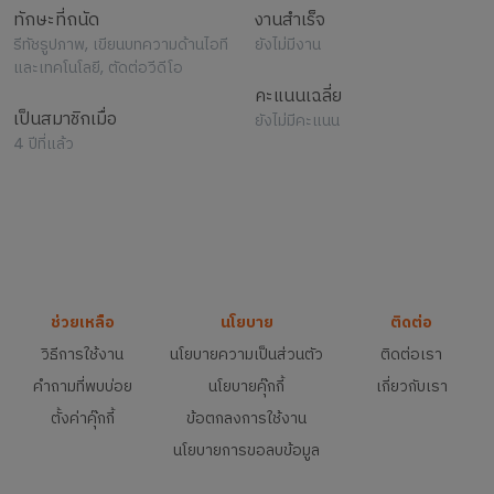
ทักษะที่ถนัด
งานสำเร็จ
รีทัชรูปภาพ, เขียนบทความด้านไอที
ยังไม่มีงาน
และเทคโนโลยี, ตัดต่อวีดีโอ
คะแนนเฉลี่ย
เป็นสมาชิกเมื่อ
ยังไม่มีคะแนน
4 ปีที่แล้ว
ช่วยเหลือ
นโยบาย
ติดต่อ
วิธีการใช้งาน
นโยบายความเป็นส่วนตัว
ติดต่อเรา
คำถามที่พบบ่อย
นโยบายคุ๊กกี้
เกี่ยวกับเรา
ตั้งค่าคุ๊กกี้
ข้อตกลงการใช้งาน
นโยบายการขอลบข้อมูล