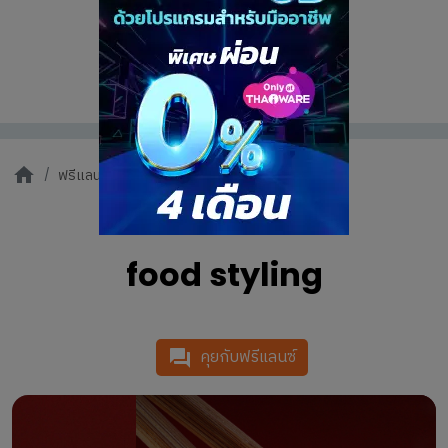
ฟรีแลนซ์ทั้งหมด
food styling
food styling
คุยกับฟรีแลนซ์