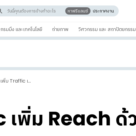
หาฟรีแลนซ์
ประกาศงาน
กรมมิ่ง และเทคโนโลยี
ถ่ายภาพ
วิศวกรรม และ สถาปัตยกรรม
เพิ่ม Traffic เ...
ic เพิ่ม Reach ด