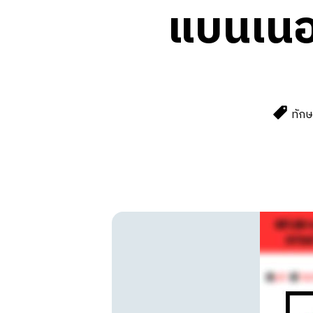
แบนเนอร
ทักษะ