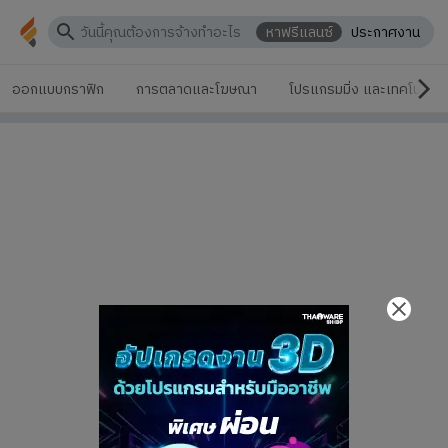
หาฟรีแลนซ์
ประกาศงาน
ออกแบบกราฟิก
การตลาดและโฆษณา
โปรแกรมมิ่ง และเทคโนโลยี