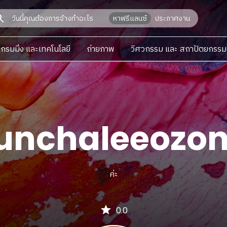
หาฟรีแลนซ์
ประกาศงาน
กรมมิ่ง และเทคโนโลยี
ถ่ายภาพ
วิศวกรรม และ สถาปัตยกรรม
unchaleeozo
ค่ะ
0.0