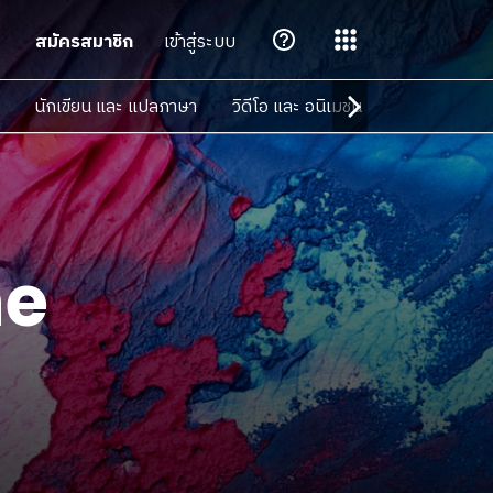
สมัครสมาชิก
เข้าสู่ระบบ
นักเขียน และ แปลภาษา
วิดีโอ และ อนิเมชัน
ดนตรี และ เส
ne