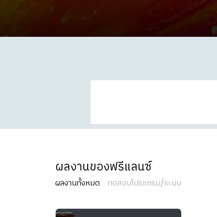
ผลงานของฟรีแลนซ์
ผลงานทั้งหมด
ทดสอบโปรแกรม/ระบบ