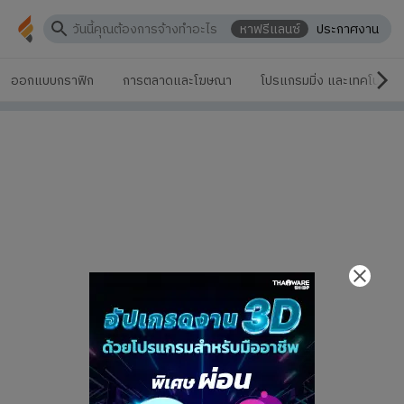
หาฟรีแลนซ์
ประกาศงาน
ออกแบบกราฟิก
การตลาดและโฆษณา
โปรแกรมมิ่ง และเทคโนโลยี