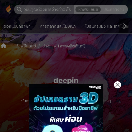
หาฟรีแลนซ์
ประกาศงาน
ออกแบบกราฟิก
การตลาดและโฆษณา
โปรแกรมมิ่ง และเทคโนโลยี
ฟรีแลนซ์
ช่างภาพ (ภาพผลิตภัณฑ์)
deepin
รับถ่ายภาพสินค้า อาหาร เครื่องดื่ม เพื่อใช้ในสื่อต่างๆ
0.0