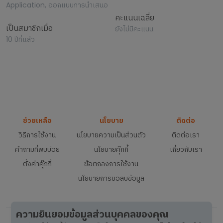
Application, ออกแบบการนำเสนอ
คะแนนเฉลี่ย
เป็นสมาชิกเมื่อ
ยังไม่มีคะแนน
10 ปีที่แล้ว
ช่วยเหลือ
นโยบาย
ติดต่อ
วิธีการใช้งาน
นโยบายความเป็นส่วนตัว
ติดต่อเรา
คำถามที่พบบ่อย
นโยบายคุ๊กกี้
เกี่ยวกับเรา
ตั้งค่าคุ๊กกี้
ข้อตกลงการใช้งาน
นโยบายการขอลบข้อมูล
ความยินยอมข้อมูลส่วนบุคคลของคุณ