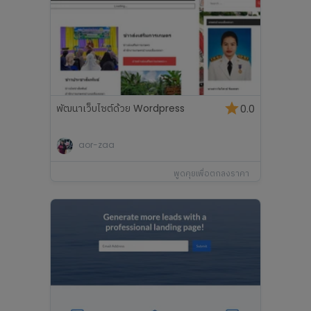
พัฒนาเว็บไซต์ด้วย Wordpress
0.0
aor-zaa
พูดคุยเพื่อตกลงราคา