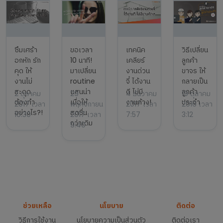
ซึมเศร้า
ขอเวลา
เทคนิค
วิธีเปลี่ยน
อกหัก รัก
10 นาที!
เคลียร์
ลูกค้า
คุด ให้
มาเปลี่ยน
งานด่วน
ขาจร ให้
งานไม่
routine
จี๋ ได้งาน
กลายเป็น
สะดุด
แสนน่า
ดี ไม่มี
ลูกค้า
2 ตุลาคม
29
4 ธันวาคม
19 ตุลาคม
ต้องทำ
เบื่อให้
งานค้าง!
ประจำ
2017 เวลา
พฤศจิกายน
2017 เวลา
2016 เวลา
อย่างไร?!
สดชื่น
10:30
2017 เวลา
7:57
3:12
กว่าเดิม
9:40
ช่วยเหลือ
นโยบาย
ติดต่อ
วิธีการใช้งาน
นโยบายความเป็นส่วนตัว
ติดต่อเรา