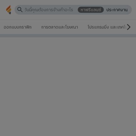
หาฟรีแลนซ์
ประกาศงาน
ออกแบบกราฟิก
การตลาดและโฆษณา
โปรแกรมมิ่ง และเทคโนโลยี