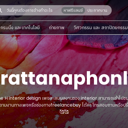
หาฟรีแลนซ์
ประกาศงาน
กรมมิ่ง และเทคโนโลยี
ถ่ายภาพ
วิศวกรรม และ สถาปัตยกรรม
rattanaphonl
e H interior design เพจสะสมผลงานของ interior สามารถเข้าไป
ถามงานทางเพจหรือช่องทางfreelancebuy ได้ค่า โทรสอบถามหรือปรึ
🥰🥰