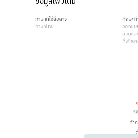
ข้อมูลเพิ่มเติม
ภาษาที่ใช้สื่อสาร
ทักษะที
ภาษาไทย
ออกแบบ
สวนและ
ที่พักอา
ช
วิ
คำถ
ต