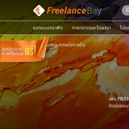
ออกแบบกราฟิก
การตลาดและโฆษณา
โปรแ
ฟรีแลนซ์
ออกแบบตกแต่งภายใน
เพจ FB:Th
ติดต่อสอบ