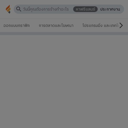
หาฟรีแลนซ์
ประกาศงาน
ออกแบบกราฟิก
การตลาดและโฆษณา
โปรแกรมมิ่ง และเทคโนโลยี