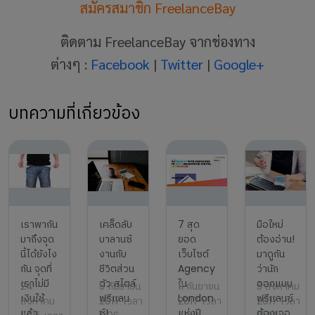
สมัครสมาชิก FreelanceBay
ติดตาม FreelanceBay จากช่องทาง
ต่างๆ :
Facebook
|
Twitter
|
Google+
บทความที่เกี่ยวข้อง
เราพากัน
เคล็ดลับ
7 สุด
มือใหม่
มาถึงจุด
บาลานซ์
ยอด
ต้องอ่าน!
นี้ได้ยังไง
งานกับ
เว็บไซต์
มาดูกัน
กัน จุดที่
ชีวิตส่วน
Agency
ว่านัก
เราไม่มี
ตัว สไตล์
ใน
ออกแบบ
24
5 กันยายน
11 กันยายน
3 สิงหาคม
เงินใช้
ฟรีแลน
London
ฟรีแลนซ์
สิงหาคม
2017 เวลา
2017 เวลา
2017 เวลา
แล้ว
ซ์!
แห่งปี
ต้องเจอ