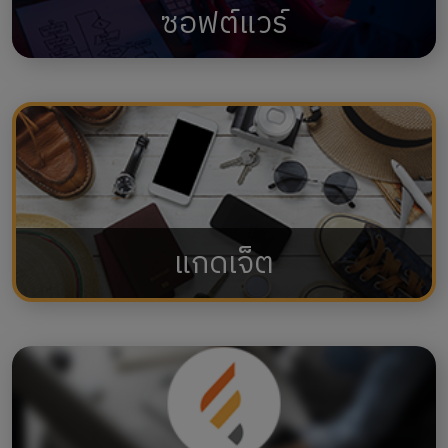
ซอฟต์แวร์
แกดเจ็ต