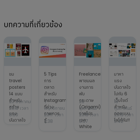
บทความที่เกี่ยวข้อง
ชม
5 Tips
FreelanceBay
มาหา
travel
การ
พาชมผล
แรง
posters
ตลาด
งานการ
บันดาลใจ
14 แบบ
สำหรับ
พับ
ไปกับ 6
สำหรับ
Instagram
กระดาษ
เว็บไซต์
20 สิงหาคม
7
26
18
สร้าง
ที่ช่าง
(Origami)
สำหรับ
2018 เวลา
พฤศจิกายน
กุมภาพันธ์
กุมภาพันธ์
แรง
ภาพควร
จากโปร
ออกแบบ
8:30
2017 เวลา
2018 เวลา
2019 เวลา
บันดาลใจ
รู้
เจค
โลโก้กัน!!
2:38
8:37
5:42
งาน
White
ออกแบบ
On Rice
กันค่ะ
ของ