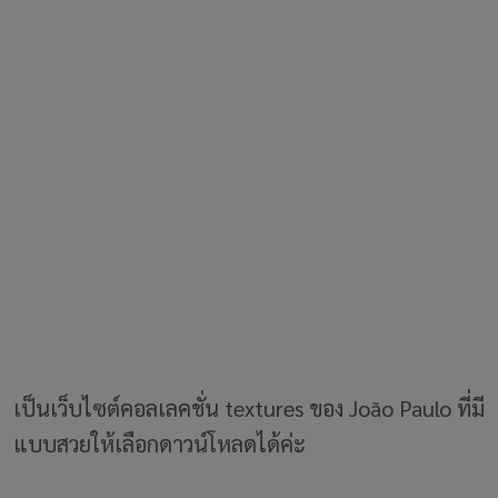
เป็นเว็บไซต์คอลเลคชั่น textures ของ João Paulo ที่มี
แบบสวยให้เลือกดาวน์โหลดได้ค่ะ