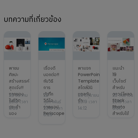
บทความที่เกี่ยวข้อง
พาชม
เรื่องดี
พาแจก
แนะนำ
ศิลปะ
บอกต่อ!!
PowerPoint
19
สร้างสรรค์
กับวิธี
Templates
เว็บไซต์
สุดเจ๋ง!!
การ
สไตล์มินิ
สำหรับ
จากของ
บันทึก
มอลกัน
ดาวน์โหลด
26 มีนาคม
22
26 มิถุนายน
25 กันยายน
ในชีวิต
วีดีโอ
จ้า
Stock
2018 เวลา
กุมภาพันธ์
2019 เวลา
2018 เวลา
ประจำ
จากแอป
Photo
8:05
2019 เวลา
14:12
8:00
ของ
Periscope
สำหรับใช้
8:29
ศิลปิน
งานกันค่ะ
Kristián
Mensa