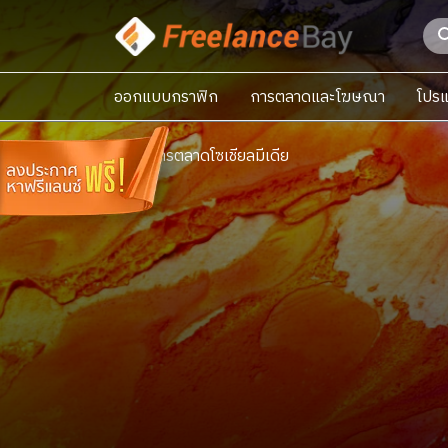
ออกแบบกราฟิก
การตลาดและโฆษณา
โปรแ
ฟรีแลนซ์
การตลาดโซเชียลมีเดีย