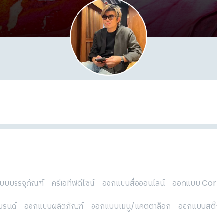
บบบรรจุภัณฑ์
ครีเอทีฟดีไซน์
ออกแบบสื่อออนไลน์
ออกแบบ Corp
บรนด์
ออกแบบผลิตภัณฑ์
ออกแบบเมนู/แคตตาล็อก
ออกแบบสติ๊