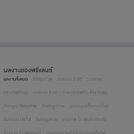
ผลงานของฟรีแลนซ์
ผลงานทั้งหมด
รีทัชรูปภาพ
ออกแบบ 2 มิติ
วาดภาพ
ครีเอทีฟดีไซน์
ออกแบบ 3 มิติ
ทำพอร์ตโฟลิโอ Portfolio
ทำเรซูเม่ Resume
ตัดต่อรูปภาพ
ออกแบบสติ๊กเกอร์ไลน์
ออกแบบ UX/UI
ไดคัทรูปภาพ
ช่างภาพ (ภาพผลิตภัณฑ์)
ช่างภาพ (ภาพบุคคล)
เขียนบทความด้านไอทีและเทคโนโลยี