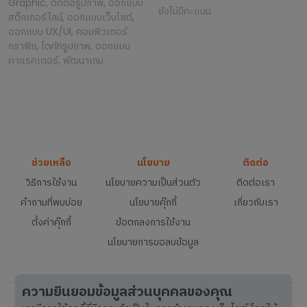
Graphic, ตัดต่อรูปภาพ, ออกแบบ
ยังไม่มีคะแนน
สติ๊กเกอร์ไลน์, ออกแบบเว็บไซต์,
ออกแบบ UX/UI, คอมพิวเตอร์
กราฟิก, ไดคัทรูปภาพ, ออกแบบ
คาแรคเตอร์, พัฒนาเกม
ช่วยเหลือ
นโยบาย
ติดต่อ
วิธีการใช้งาน
นโยบายความเป็นส่วนตัว
ติดต่อเรา
คำถามที่พบบ่อย
นโยบายคุ๊กกี้
เกี่ยวกับเรา
ตั้งค่าคุ๊กกี้
ข้อตกลงการใช้งาน
นโยบายการขอลบข้อมูล
ความยินยอมข้อมูลส่วนบุคคลของคุณ