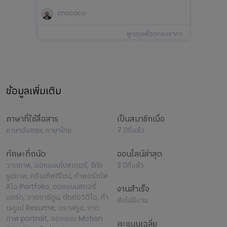
chococo
พูดคุยเพื่อตกลงราคา
ข้อมูลเพิ่มเติม
ภาษาที่ใช้สื่อสาร
เป็นสมาชิกเมื่อ
ภาษาอังกฤษ, ภาษาไทย
7 ปีที่แล้ว
ทักษะที่ถนัด
ออนไลน์ล่าสุด
วาดภาพ, ออกแบบโปสเตอร์, รีทัช
3 ปีที่แล้ว
รูปภาพ, ครีเอทีฟดีไซน์, ทำพอร์ตโฟ
ลิโอ Portfolio, ออกแบบสตอรี่
งานสำเร็จ
บอร์ด, วาดการ์ตูน, ตัดต่อวีดีโอ, ทำ
ยังไม่มีงาน
เรซูเม่ Resume, ดราฟรูป, ภาด
ภาพ portrait, ออกแบบ Motion
คะแนนเฉลี่ย