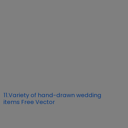
11.Variety of hand-drawn wedding
items Free Vector