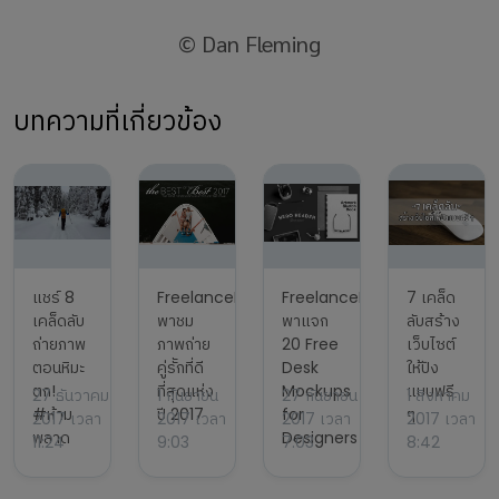
© Dan Fleming
บทความที่เกี่ยวข้อง
แชร์ 8
FreelanceBay
FreelanceBay
7 เคล็ด
เคล็ดลับ
พาชม
พาแจก
ลับสร้าง
ถ่ายภาพ
ภาพถ่าย
20 Free
เว็บไซต์
ตอนหิมะ
คู่รัักที่ดี
Desk
ให้ปัง
ตก!
ที่สุดแห่ง
Mockups
แบบฟรี
27 ธันวาคม
1 กันยายน
27 กันยายน
1 สิงหาคม
#ห้าม
ปี 2017
for
ๆ
2017 เวลา
2017 เวลา
2017 เวลา
2017 เวลา
พลาด
Designers
11:24
9:03
7:03
8:42