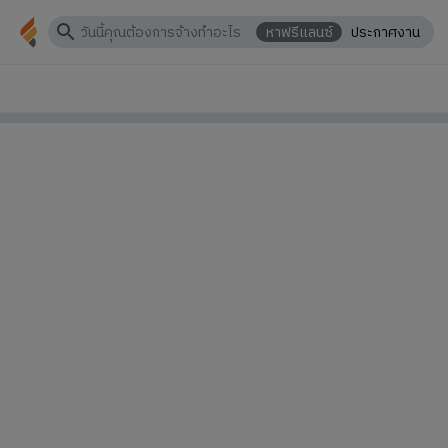
หาฟรีแลนซ์
ประกาศงาน