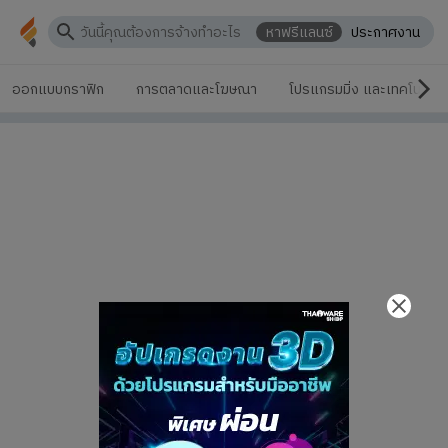
หาฟรีแลนซ์
ประกาศงาน
ออกแบบกราฟิก
การตลาดและโฆษณา
โปรแกรมมิ่ง และเทคโนโลยี