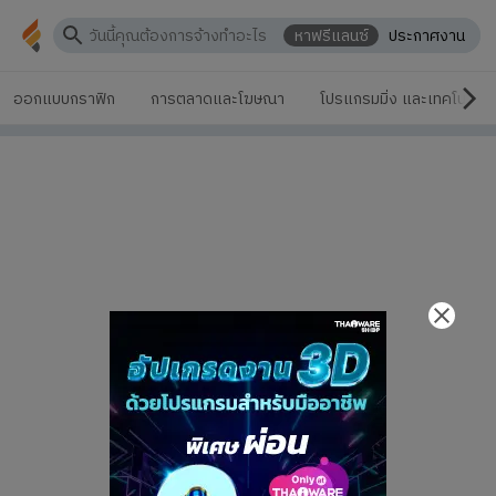
หาฟรีแลนซ์
ประกาศงาน
ออกแบบกราฟิก
การตลาดและโฆษณา
โปรแกรมมิ่ง และเทคโนโลยี