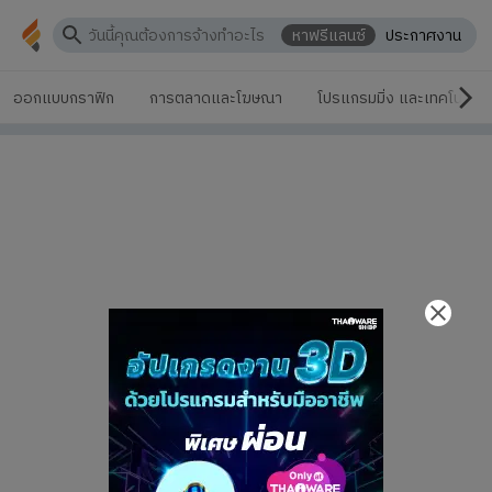
หาฟรีแลนซ์
ประกาศงาน
ออกแบบกราฟิก
การตลาดและโฆษณา
โปรแกรมมิ่ง และเทคโนโลยี