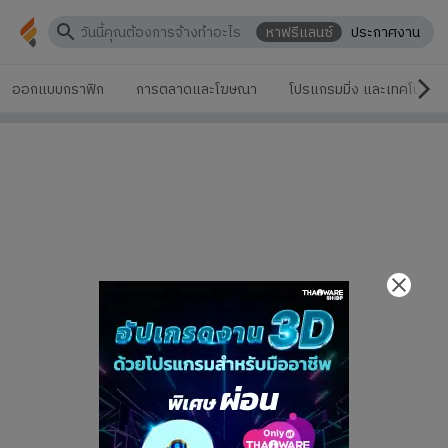
หาฟรีแลนซ์
ประกาศงาน
ออกแบบกราฟิก
การตลาดและโฆษณา
โปรแกรมมิ่ง และเทคโนโลยี