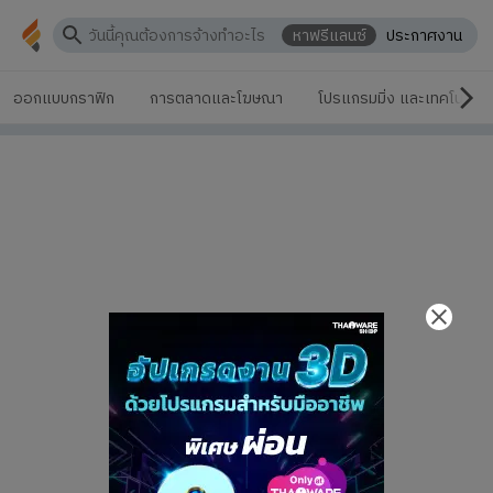
หาฟรีแลนซ์
ประกาศงาน
ออกแบบกราฟิก
การตลาดและโฆษณา
โปรแกรมมิ่ง และเทคโนโลยี