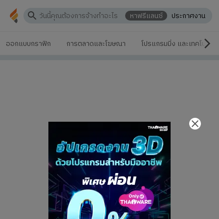
หาฟรีแลนซ์
ประกาศงาน
ออกแบบกราฟิก
การตลาดและโฆษณา
โปรแกรมมิ่ง และเทคโนโลยี