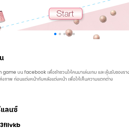
าน
game บน facebook เพื่อชักชวนให้คนมาเล่นเกม และลุ้นรับของรางวั
ส่งภาพ ก่อนแต่งหน้ากับหลังแต่งหน้า เพื่อให้เห็นความแตกต่าง
ีแลนซ์
3fllvkb