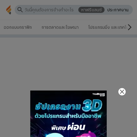
หาฟรีแลนซ์
ประกาศงาน
ออกแบบกราฟิก
การตลาดและโฆษณา
โปรแกรมมิ่ง และเทคโนโลยี