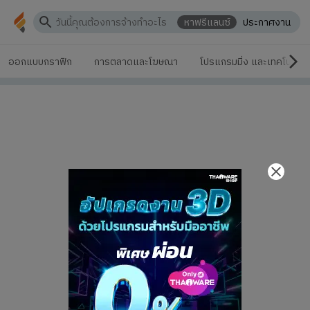
หาฟรีแลนซ์
ประกาศงาน
ออกแบบกราฟิก
การตลาดและโฆษณา
โปรแกรมมิ่ง และเทคโนโลยี