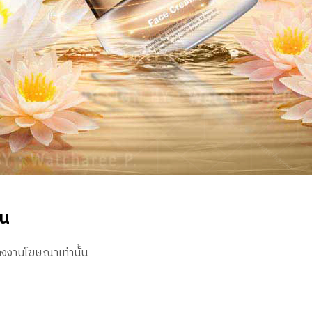
าน
างงานโฆษณาเท่านั้น