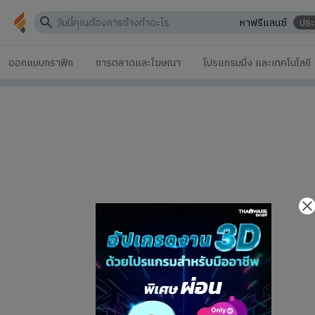
หาฟรีแลนซ์
ปร
ออกแบบกราฟิก
การตลาดและโฆษณา
โปรแกรมมิ่ง และเทคโนโลยี